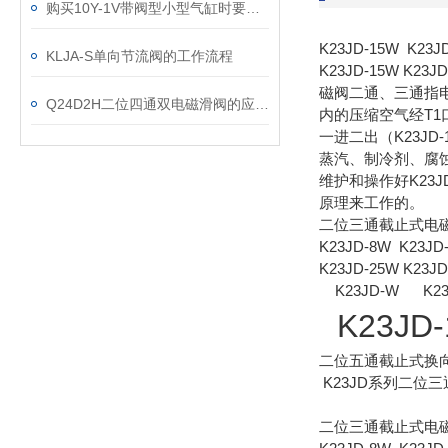
购买10Y-1V带阀型小型气缸时要考虑的几个方面
K23JD-15W K23J
KLJA-S单向节流阀的工作流程
K23JD-15W K
磁阀二通、三通指电磁阀
Q24D2H二位四通双电磁滑阀的应用与优势
内的压缩空气经T1口排
一进二出（K23JD-
蒸汽、制冷剂、腐蚀性流
维护和操作好K23JD
原理来工作的。
二位三通截止式电磁
K23JD-8W K23JD
K23JD-25W K23JD
K23JD-W K23J
K23JD
二位五通截止式换向
K23JD系列二位
二位三通截止式电