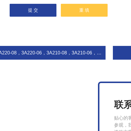
220-08，3A220-06，3A210-08，3A210-06，100.200系列电磁阀,气控阀 无锡市气动元件总厂
联
贴心的
参观，