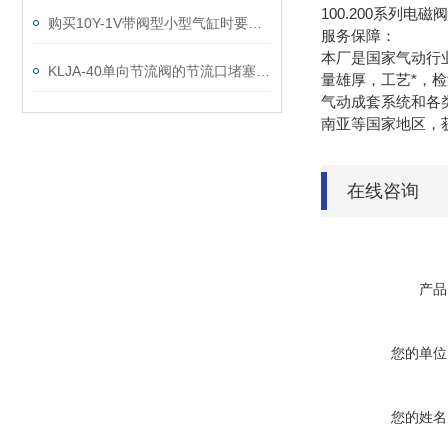
100.200系列电磁阀,气
购买10Y-1V带阀型小型气缸时要考虑的几个方面
服务保障：
本厂是国家气动行
KLJA-40单向节流阀的节流口堵塞原因
量雄厚，工艺*，
气动成套系统和各
南亚等国家地区，获
在线咨询
产品
您的单位
您的姓名