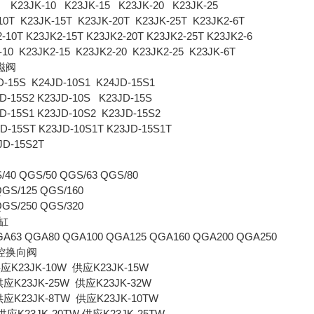
8 K23JK-10 K23JK-15 K23JK-20 K23JK-25
10T K23JK-15T K23JK-20T K23JK-25T K23JK2-6T
-10T K23JK2-15T K23JK2-20T K23JK2-25T K23JK2-6
-10 K23JK2-15 K23JK2-20 K23JK2-25 K23JK-6T
磁阀
D-15S K24JD-10S1 K24JD-15S1
D-15S2 K23JD-10S K23JD-15S
D-15S1 K23JD-10S2 K23JD-15S2
D-15ST K23JD-10S1T K23JD-15S1T
JD-15S2T
40 QGS/50 QGS/63 QGS/80
/125 QGS/160
/250 QGS/320
缸
A63 QGA80 QGA100 QGA125 QGA160 QGA200 QGA250
控换向阀
应K23JK-10W 供应K23JK-15W
供应K23JK-25W 供应K23JK-32W
供应K23JK-8TW 供应K23JK-10TW
供应K23JK-20TW 供应K23JK-25TW