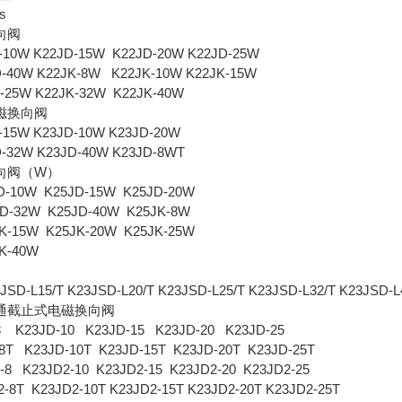
s
向阀
-10W K22JD-15W K22JD-20W K22JD-25W
D-40W K22JK-8W K22JK-10W K22JK-15W
K-25W K22JK-32W K22JK-40W
磁换向阀
-15W K23JD-10W K23JD-20W
D-32W K23JD-40W K23JD-8WT
向阀（W）
-10W K25JD-15W K25JD-20W
D-32W K25JD-40W K25JK-8W
K-15W K25JK-20W K25JK-25W
K-40W
JSD-L15/T K23JSD-L20/T K23JSD-L25/T K23JSD-L32/T K23JSD-
三通截止式电磁换向阀
8 K23JD-10 K23JD-15 K23JD-20 K23JD-25
8T K23JD-10T K23JD-15T K23JD-20T K23JD-25T
-8 K23JD2-10 K23JD2-15 K23JD2-20 K23JD2-25
2-8T K23JD2-10T K23JD2-15T K23JD2-20T K23JD2-25T