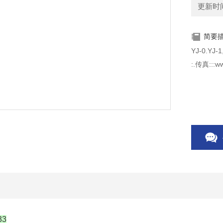
更新时间：
简要
YJ-0.Y
:.传真:::ww
33