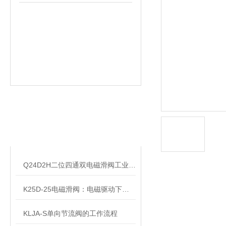
相关文章
RELATED ARTICLES
Q24D2H二位四通双电磁滑阀工业流体控制的智能开关
K25D-25电磁滑阀：电磁驱动下的精准流体控制核心
KLJA-S单向节流阀的工作流程