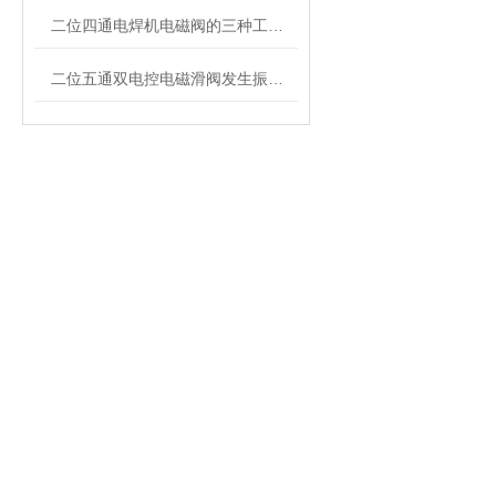
二位四通电焊机电磁阀的三种工作方式介绍
二位五通双电控电磁滑阀发生振动的原因分析