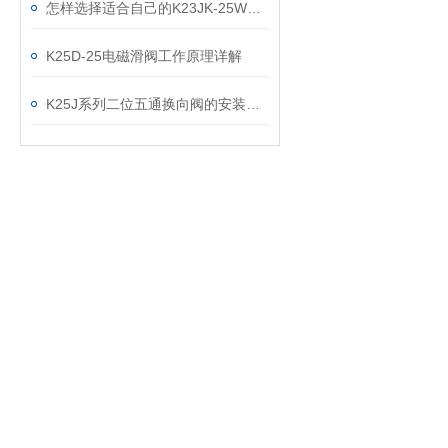
怎样选择适合自己的K23JK-25W截止式气控阀
K25D-25电磁滑阀工作原理详解
K25J系列二位五通换向阀的安装要求