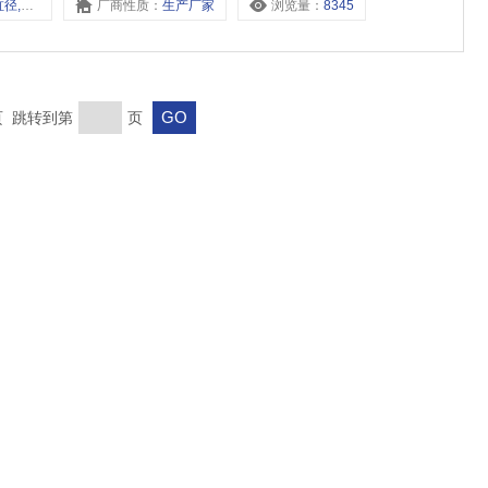
QGSC160缸径,
厂商性质：
生产厂家
浏览量：
8345
末页 跳转到第
页