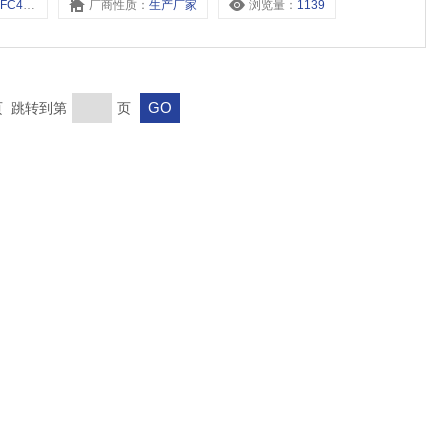
,FC125活塞,
厂商性质：
生产厂家
浏览量：
1139
末页 跳转到第
页