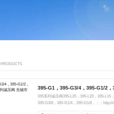
/ PRODUCTS
395系列减压阀395-L25，395-L20，395-L15，3
395-G3/8，395-G1/4，395-G1/8，：：http://qdj