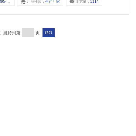
，395-G3/8，
厂商性质：
生产厂家
浏览量：
1114
末页 跳转到第
页