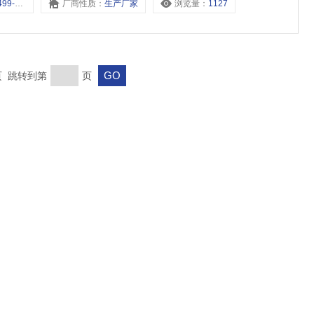
，499-G3/8，
厂商性质：
生产厂家
浏览量：
1127
末页 跳转到第
页