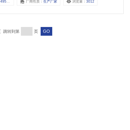
8，495-L6，
厂商性质：
生产厂家
浏览量：
3012
末页 跳转到第
页