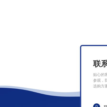
联
贴心的
参观，
选购方