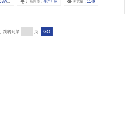
BW,K25JD2-20BW,
厂商性质：
生产厂家
浏览量：
1149
末页 跳转到第
页