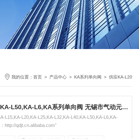
我的位置：
首页
>
产品中心
>
KA系列单向阀
>
供应KA-L20
KA-L20,KA-L25,KA-L32,KA-L40,KA-L50,KA-L6,KA系列单向阀 无锡市气动元件总厂
15,KA-L20,KA-L25,KA-L32,KA-L40,KA-L50,KA-L6,KA-
ttp://qdjt.cn.alibaba.com"