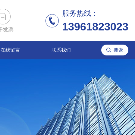
服务热线：
13961823023
开发票
在线留言
联系我们