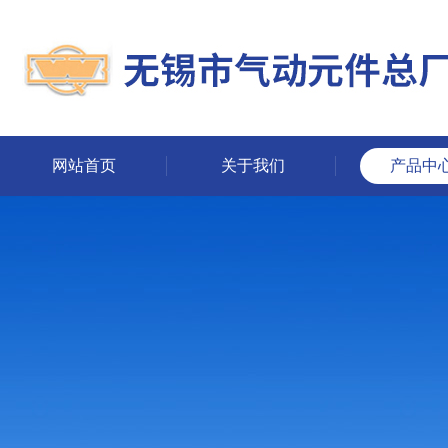
网站首页
关于我们
产品中