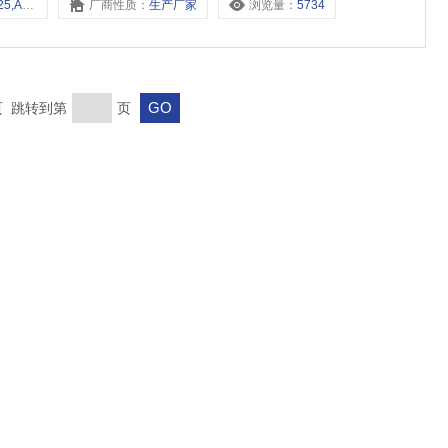
0,AL4000-L15,
厂商性质：
生产厂家
浏览量：
5734
末页 跳转到第
页