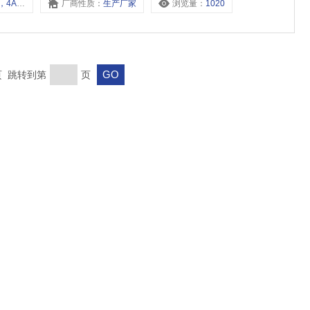
6，4A220-08，
厂商性质：
生产厂家
浏览量：
1020
末页 跳转到第
页