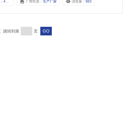
，4A130-06，
厂商性质：
生产厂家
浏览量：
983
末页 跳转到第
页