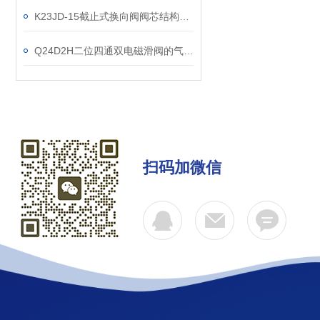
K23JD-15截止式换向阀阀芯结构特性
Q24D2H二位四通双电磁滑阀的气路设计原则
扫码加微信