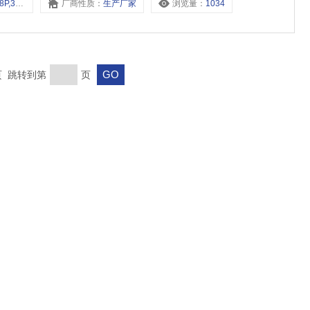
,3K35D2-L10Y,
厂商性质：
生产厂家
浏览量：
1034
末页 跳转到第
页