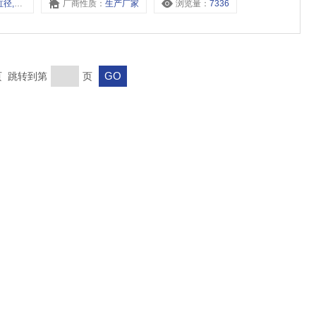
S/160缸径,
厂商性质：
生产厂家
浏览量：
7336
末页 跳转到第
页