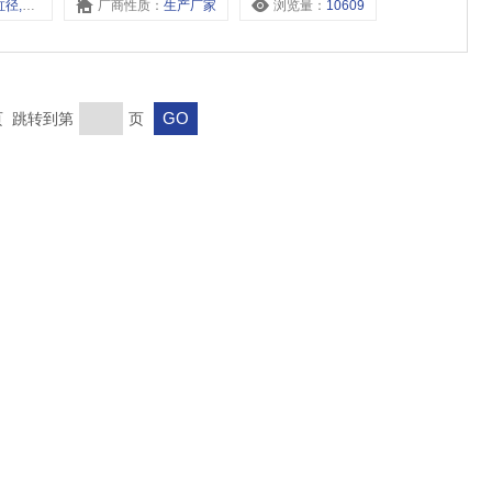
S/125缸径,
厂商性质：
生产厂家
浏览量：
10609
末页 跳转到第
页