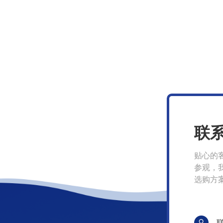
联
贴心的
参观，
选购方