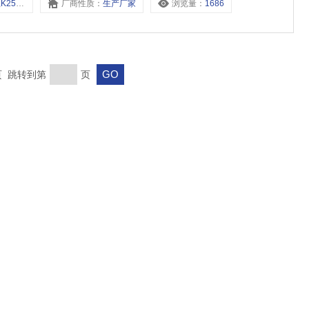
10,K25K2-8,
厂商性质：
生产厂家
浏览量：
1686
末页 跳转到第
页