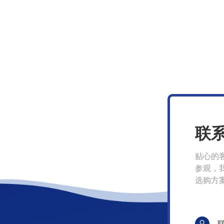
联
贴心的
参观，
选购方