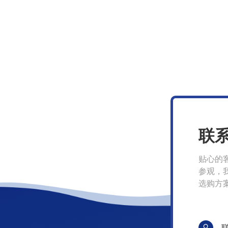
联
贴心的
参观，
选购方