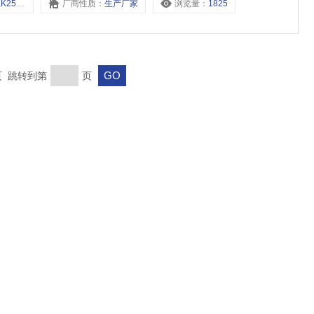
8,K25K2-6,
厂商性质：
生产厂家
浏览量：
1825
末页 跳转到第
页